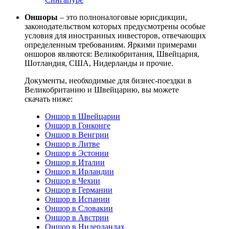
Оншоры
– это полноналоговые юрисдикции,
законодательством которых предусмотрены особые
условия для иностранных инвесторов, отвечающих
определенным требованиям. Яркими примерами
оншоров являются: Великобритания, Швейцария,
Шотландия, США, Нидерланды и прочие.
Документы, необходимые для бизнес-поездки в
Великобританию и Швейцарию, вы можете
скачать ниже:
Оншор в Швейцарии
Оншор в Гонконге
Оншор в Венгрии
Оншор в Литве
Оншор в Эстонии
Оншор в Италии
Оншор в Ирландии
Оншор в Чехии
Оншор в Германии
Оншор в Испании
Оншор в Словакии
Оншор в Австрии
Оншор в Нидерландах