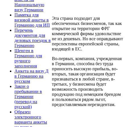
Национальную
визу Германии
Памятка для
Эта страна подходит для
визовой анкеты в
обеспеченных бизнесменов, так как
Германию для ИП
открытие на территории ФРГ
Перечень
коммерческой фирмы удовольствие
документов для
не из дешевых. Но все оправдывают
деловых поездок в
перспективы европейской страны,
Германию
входящей в ЕС.
Шенген в
Германию для
Во-первых, компания, учрежденная
ручного
в Германии, способна без труда
заполнения
приносить высокую прибыль, во-
Анкета на визу Д
вторых, такая организация будет
в Германию на
признаваться в любой стране, в-
русском
третьих, у бизнесмена будет
Закон о
возможность производить
пребывании в
продукцию под немецким брендом
Германии
и пользоваться рядом льгот,
(перевод на
предоставляемым нерезидентам.
русский)
Образец
электронного
варианта анкеты