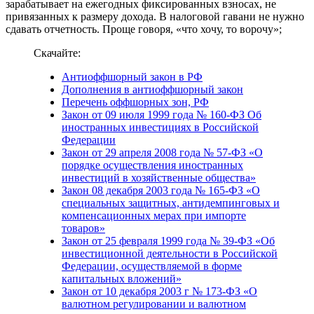
зарабатывает на ежегодных фиксированных взносах, не
привязанных к размеру дохода. В налоговой гавани не нужно
сдавать отчетность. Проще говоря, «что хочу, то ворочу»;
Скачайте:
Антиоффшорный закон в РФ
Дополнения в антиоффшорный закон
Перечень оффшорных зон, РФ
Закон от 09 июля 1999 года № 160-ФЗ Об
иностранных инвестициях в Российской
Федерации
Закон от 29 апреля 2008 года № 57-ФЗ «О
порядке осуществления иностранных
инвестиций в хозяйственные общества»
Закон 08 декабря 2003 года № 165-ФЗ «О
специальных защитных, антидемпинговых и
компенсационных мерах при импорте
товаров»
Закон от 25 февраля 1999 года № 39-ФЗ «Об
инвестиционной деятельности в Российской
Федерации, осуществляемой в форме
капитальных вложений»
Закон от 10 декабря 2003 г № 173-ФЗ «О
валютном регулировании и валютном