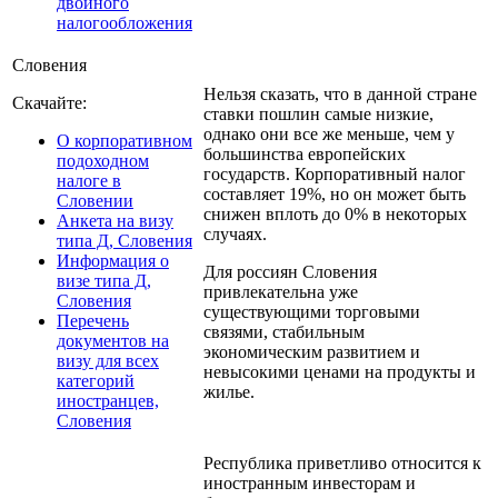
двойного
налогообложения
Словения
Нельзя сказать, что в данной стране
Скачайте:
ставки пошлин самые низкие,
однако они все же меньше, чем у
О корпоративном
большинства европейских
подоходном
государств. Корпоративный налог
налоге в
составляет 19%, но он может быть
Словении
снижен вплоть до 0% в некоторых
Анкета на визу
случаях.
типа Д, Словения
Информация о
Для россиян Словения
визе типа Д,
привлекательна уже
Словения
существующими торговыми
Перечень
связями, стабильным
документов на
экономическим развитием и
визу для всех
невысокими ценами на продукты и
категорий
жилье.
иностранцев,
Словения
Республика приветливо относится к
иностранным инвесторам и