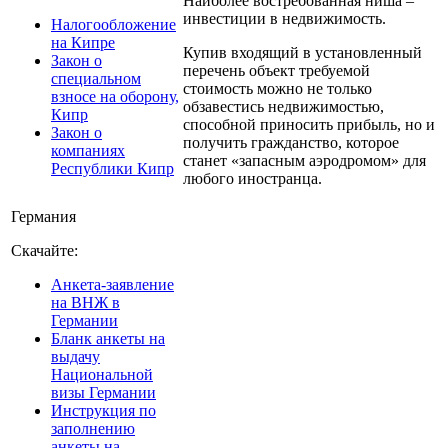
Наиболее востребованная ниша –
инвестиции в недвижимость.
Налогообложение
на Кипре
Купив входящий в установленный
Закон о
перечень объект требуемой
специальном
стоимость можно не только
взносе на оборону,
обзавестись недвижимостью,
Кипр
способной приносить прибыль, но и
Закон о
получить гражданство, которое
компаниях
станет «запасным аэродромом» для
Республики Кипр
любого иностранца.
Германия
Скачайте:
Анкета-заявление
на ВНЖ в
Германии
Бланк анкеты на
выдачу
Национальной
визы Германии
Инструкция по
заполнению
анкеты на