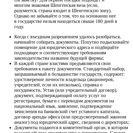
многим знакомая Шенгенская виза (если,
разумеется, страна входит в Шенгенскую зону).
Однако не забывайте о том, что на основании нее
в государстве нельзя находиться свыше 180 дней в
году.
Когда с въездным разрешением удалось разобраться,
начинайте собирать документы. Попутно подыскивайте
помещение для юридического адреса и подбирайте
подходящее и соответствующее требованиям
законодательства название будущей фирмы;
В каждой стране властями предъявляются свои
требования к пакету документов. Стандартный набор,
запрашиваемый в большинстве государств, содержит:
удостоверение личности владельца (акционеров,
учредителей, если их несколько), справка о
несудимости, Устав (или учредительный договор),
документ, подтверждающий оплату услуг по
регистрации, бумаги с переводом документов на
национальный язык, заявление, подтверждение
зачисления на банковский счет уставного капитала,
договор аренды офиса (или предусмотренный законом
аналог) под юридический адрес, сведения о директорах;
Документы подаются в компетентный орган, в котором
выдают обычно свидетельство о регистрации. Следом