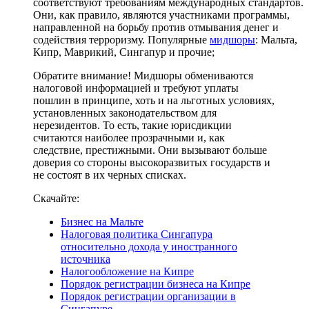
соответствуют требованиям международных стандартов.
Они, как правило, являются участниками программы,
направленной на борьбу против отмывания денег и
содействия терроризму. Популярные
мидшоры
: Мальта,
Кипр, Маврикий, Сингапур и прочие;
Обратите внимание! Мидшоры обмениваются
налоговой информацией и требуют уплаты
пошлин в принципе, хоть и на льготных условиях,
установленных законодательством для
нерезидентов. То есть, такие юрисдикции
считаются наиболее прозрачными и, как
следствие, престижными. Они вызывают больше
доверия со стороны высокоразвитых государств и
не состоят в их черных списках.
Скачайте:
Бизнес на Мальте
Налоговая политика Сингапура
относительно дохода у иностранного
источника
Налогообложение на Кипре
Порядок регистрации бизнеса на Кипре
Порядок регистрации организации в
Сингапуре