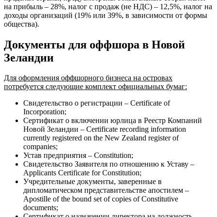
на прибыль – 28%, налог с продаж (не НДС) – 12,5%, налог на
доходы организаций (19% или 39%, в зависимости от формы
общества).
Документы для оффшора в Новой
Зеландии
Для оформления оффшорного бизнеса на островах
потребуется следующие комплект официальных бумаг:
Свидетельство о регистрации – Certificate of
Incorporation;
Сертификат о включении юрлица в Реестр Компаний
Новой Зеландии – Certificate recording information
currently registered on the New Zealand register of
companies;
Устав предприятия – Constitution;
Свидетельство Заявителя по отношению к Уставу –
Applicants Certificate for Сonstitution;
Учредительные документы, заверенные в
дипломатическом представительстве апостилем –
Apostille of the bound set of copies of Сonstitutive
documents;
Сертификат о назначении директора на должность –