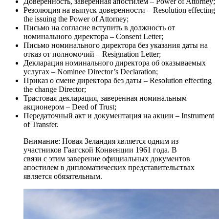
Доверенность, заверенная апостилем – Power of Attorney;
Резолюция на выпуск доверенности – Resolution effecting
the issuing the Power of Attorney;
Письмо на согласие вступить в должность от
номинального директора – Consent Letter;
Письмо номинального директора без указания даты на
отказ от полномочий – Resignation Letter;
Декларация номинального директора об оказываемых
услугах – Nominee Director’s Declaration;
Приказ о смене директора без даты – Resolution effecting
the change Director;
Трастовая декларация, заверенная номинальным
акционером – Deed of Trust;
Передаточный акт и документация на акции – Instrument
of Transfer.
Внимание: Новая Зеландия является одним из
участников Гаагской Конвенции 1961 года. В
связи с этим заверение официальных документов
апостилем в дипломатических представительствах
является обязательным.