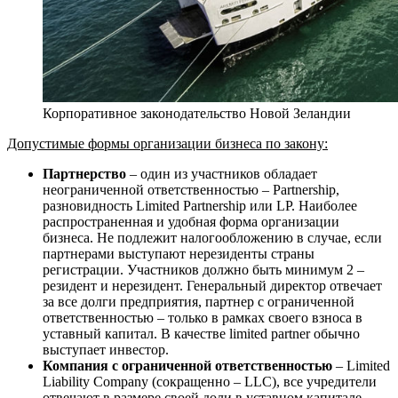
Корпоративное законодательство Новой Зеландии
Допустимые формы организации бизнеса по закону:
Партнерство
– один из участников обладает
неограниченной ответственностью – Partnership,
разновидность Limited Partnership или LP. Наиболее
распространенная и удобная форма организации
бизнеса. Не подлежит налогообложению в случае, если
партнерами выступают нерезиденты страны
регистрации. Участников должно быть минимум 2 –
резидент и нерезидент. Генеральный директор отвечает
за все долги предприятия, партнер с ограниченной
ответственностью – только в рамках своего взноса в
уставный капитал. В качестве limited partner обычно
выступает инвестор.
Компания с ограниченной ответственностью
– Limited
Liability Company (сокращенно – LLC), все учредители
отвечают в размере своей доли в уставном капитале