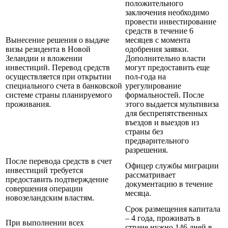
положительного
заключения необходимо
провести инвестирование
средств в течение 6
Вынесение решения о выдаче
месяцев с момента
визы резидента в Новой
одобрения заявки.
Зеландии и вложении
Дополнительно власти
инвестиций. Перевод средств
могут предоставить еще
осуществляется при открытии
пол-года на
специального счета в банковской
урегулирование
системе страны планируемого
формальностей. После
проживания.
этого выдается мультивиза
для беспрепятственных
въездов и выездов из
страны без
предварительного
разрешения.
После перевода средств в счет
Офицер службы миграции
инвестиций требуется
рассматривает
предоставить подтверждение
документацию в течение
совершения операции
месяца.
новозеландским властям.
Срок размещения капитала
– 4 года, проживать в
При выполнении всех
стране нужно 146 дней в