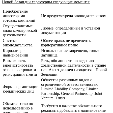
Новой Зеландии характерны следующие моменты:
Приобретение
инвесторами
Не предусмотрена законодательством
готовых компаний
Осуществляемые
Любые, определенные в уставной
виды коммерческой
документации
деятельности
Система
Общее право, не прецеденты,
законодательства
корпоративное право
Кириллица в
Использование запрещено, только
наименовании
латиница
Возможность
Есть, обязанности по ведению
зарегистрировать
хозяйственной деятельности в стране
офис на островах и
нет. Агент должен находится в Новой
регистрации агента
Зеландии.
Общества различных видов с
ограниченной ответственностью –
Формы организации
Limited Liability Company, Limited
юридических лиц
Partnership, General Partnership, Joint
Venture, Trusts
Обязательство по
Требуется в качестве обязательного
использованию в
реквизита добавлять в наименование
наименовании