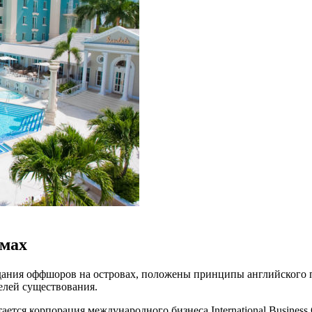
амах
здания оффшоров на островах, положены принципы английского
целей существования.
ется корпорация международного бизнеса International Busines