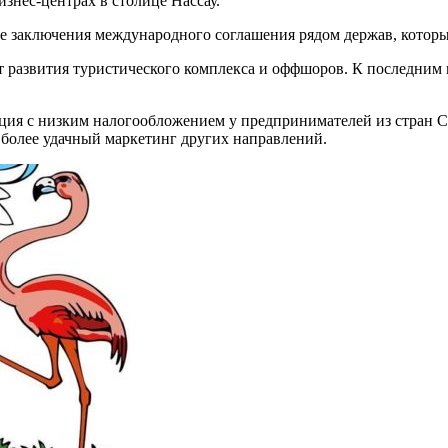
изнес-центрах в столице Нассау.
ате заключения международного соглашения рядом держав, котор
от развития туристического комплекса и оффшоров. К последни
ия с низким налогообложением у предпринимателей из стран СН
 и более удачный маркетинг других направлений.