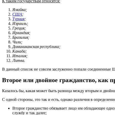
К таким государствам относятся:
Ямайка;
США
;
Турция
;
Израиль;
Греция;
Ирландия;
Бразилия;
Чили;
Доминиканская республика;
Канада;
Италия;
Литва.
В данный список не совсем заслуженно попали соединенные Ш
Второе или двойное гражданство, как 
Казалось бы, какая может быть разница между вторым и двойны
С одной стороны, это так и есть, однако различия в определ
Второе гражданство обязывает лицо им обладающее одновр
службу и так далее;