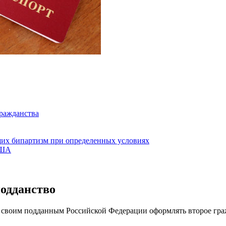
гражданства
щих бипартизм при определенных условиях
США
подданство
ют своим подданным Российской Федерации оформлять второе гр