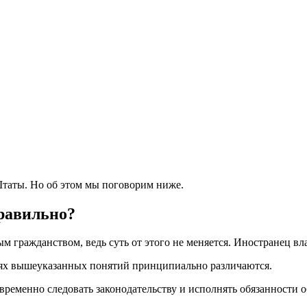
таты. Но об этом мы поговорим ниже.
правильно?
м гражданством, ведь суть от этого не меняется. Иностранец вла
ениях вышеуказанных понятий принципиально различаются.
еменно следовать законодательству и исполнять обязанности об