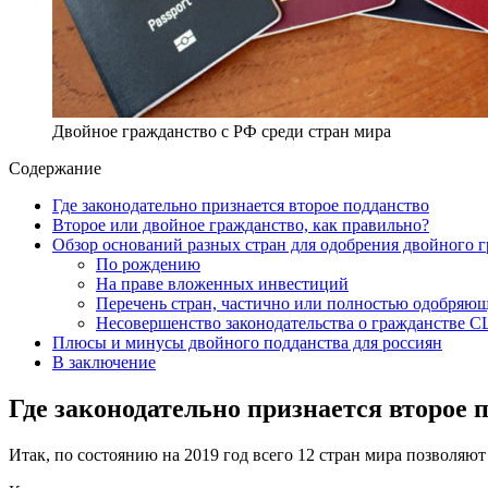
Двойное гражданство с РФ среди стран мира
Содержание
Где законодательно признается второе подданство
Второе или двойное гражданство, как правильно?
Обзор оснований разных стран для одобрения двойного 
По рождению
На праве вложенных инвестиций
Перечень стран, частично или полностью одобряю
Несовершенство законодательства о гражданстве 
Плюсы и минусы двойного подданства для россиян
В заключение
Где законодательно признается второе 
Итак, по состоянию на 2019 год всего 12 стран мира позволя