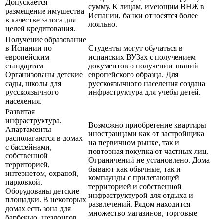
Допускается
сумму. К лицам, имеющим ВНЖ в
размещение имущества
Испании, банки относятся более
в качестве залога для
лояльно.
целей кредитования.
Получение образование
в Испании по
Студенты могут обучаться в
европейским
испанских ВУЗах с получением
стандартам.
документов о получении знаний
Организованы детские
европейского образца. Для
сады, школы для
русскоязычного населения создана
русскоязычного
инфраструктура для учебы детей.
населения.
Развитая
инфраструктура.
Возможно приобретение квартиры
Апартаменты
иностранцами как от застройщика
располагаются в домах
на первичном рынке, так и
с бассейнами,
повторная покупка от частных лиц.
собственной
Ограничений не установлено. Дома
территорией,
бывают как обычные, так и
интернетом, охраной,
компаунды с прилегающей
парковкой.
территорией и собственной
Оборудованы детские
инфраструктурой для отдыха и
площадки. В некоторых
развлечений. Рядом находится
домах есть зона для
множество магазинов, торговые
барбекью, шезлонгов,