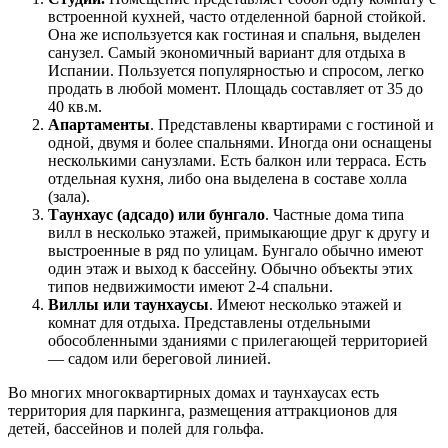
встроенной кухней, часто отделенной барной стойкой.
Она же используется как гостиная и спальня, выделен
санузел. Самый экономичный вариант для отдыха в
Испании. Пользуется популярностью и спросом, легко
продать в любой момент. Площадь составляет от 35 до
40 кв.м.
Апартаменты
. Представлены квартирами с гостиной и
одной, двумя и более спальнями. Иногда они оснащены
несколькими санузлами. Есть балкон или терраса. Есть
отдельная кухня, либо она выделена в составе холла
(зала).
Таунхаус (адсадо) или бунгало
. Частные дома типа
вилл в несколько этажей, примыкающие друг к другу и
выстроенные в ряд по улицам. Бунгало обычно имеют
один этаж и выход к бассейну. Обычно объекты этих
типов недвижимости имеют 2-4 спальни.
Виллы или таунхаусы
. Имеют несколько этажей и
комнат для отдыха. Представлены отдельными
обособленными зданиями с прилегающей территорией
— садом или береговой линией.
Во многих многоквартирных домах и таунхаусах есть
территория для паркинга, размещения аттракционов для
детей, бассейнов и полей для гольфа.