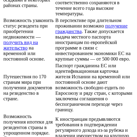
соответственно сохраняются в
районах страны.
течение всего года высокие
температуры.
Возможность узаконить
В перспективе при длительном
статус резидента при
проживании возможно
получение
приобретении
гражданства
. Также допускается
недвижимости —
выдача местного паспорта
получить вид на
иностранцам по европейской
жительство
на
программе в связи с
временной или
инвестированием экономики ЕС на
постоянной основе.
крупные суммы — от 500 000 евро.
Паспорт гражданина ЕС или
идентификационная карточка
Путешествия по 170
жителя Испании на временной или
странам мира при
постоянной основе дают
получении документов
возможность свободно ездить по
на резиденство в
Евросоюзу и ряду стран, с которыми
стране.
заключены соглашения о
беспограничном переходе через
границу.
Возможность
К иностранцам предъявляются
получения ипотеки для
требования в подтверждении
резидентов страны в
регулярного дохода из-за рубежа и
упрощенном порядке.
владении имуществом на крупную