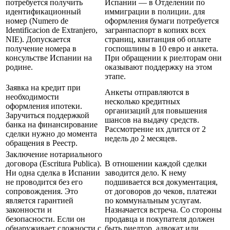
потребуется получить
Испании — в Отделении по
идентификационный
иммиграции в полиции. для
номер (Numero de
оформления бумаги потребуется
Identificacion de Extranjero,
загранпаспорт в копиях всех
NIE). Допускается
страниц, квитанция об оплате
получение номера в
госпошлины в 10 евро и анкета.
консульстве Испании на
При обращении к риелторам они
родине.
оказывают поддержку на этом
этапе.
Заявка на кредит при
Анкеты отправляются в
необходимости
несколько кредитных
оформления ипотеки.
организаций для повышения
Заручиться поддержкой
шансов на выдачу средств.
банка на финансирование
Рассмотрение их длится от 2
сделки нужно до момента
недель до 2 месяцев.
обращения в Реестр.
Заключение нотариального
договора (Escritura Publica).
В отношении каждой сделки
Ни одна сделка в Испании
заводится дело. К нему
не проводится без его
подшивается вся документация,
сопровождения. Это
от договоров до чеков, платежи
является гарантией
по коммунальным услугам.
законности и
Назначается встреча. Со стороны
безопасности. Если он
продавца и покупателя должен
обнаруживает сложности с
быть риелтор, адвокат или