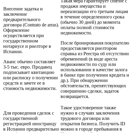
Такая мера гарантирует снятие с
продажи имущества и
Внесение задатка и
нереализации его третьим лицам
заключение
в течение определенного срока
предварительного
(обычно 30 дней) до момента
договора (Contrato de arras).
оплаты полной стоимости
Оформление
недвижимости.
осуществляется при
государственном
После бронирования покупателю
нотариусе и риелторе в
предоставляется риелтором
Испании.
справка из Реестра об отсутствии
обременений (в виде ареста
Аванс обычно составляет
недвижимости по суду или
3-5 тыс. евро. Продавец
использовании в качестве залога
подписывает квитанцию
в банке при получении кредита и
или расписку о получении
др.). При обнаружении
средств и зачете ее в
обстоятельств, препятствующих
стоимость недвижимости.
совершению сделки, задаток
возвращается.
Такое удостоверение также
Для проведения сделок с
нужно в случаях заключения
государственной
трудового договора или
регистрацией иностранцу
открытия бизнеса. Получить ID
в Испании предварительно
можно в городе пребывания в