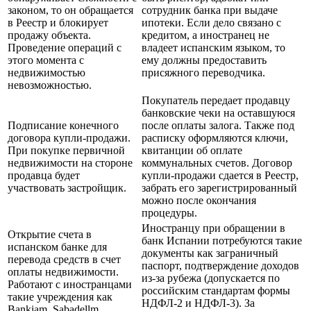
законом, то он обращается
сотрудник банка при выдаче
в Реестр и блокирует
ипотеки. Если дело связано с
продажу объекта.
кредитом, а иностранец не
Проведение операций с
владеет испанским языком, то
этого момента с
ему должны предоставить
недвижимостью
присяжного переводчика.
невозможностью.
Покупатель передает продавцу
банковские чеки на оставшуюся
Подписание конечного
после оплаты залога. Также под
договора купли-продажи.
расписку оформляются ключи,
При покупке первичной
квитанции об оплате
недвижимости на стороне
коммунальных счетов. Договор
продавца будет
купли-продажи сдается в Реестр,
участвовать застройщик.
забрать его зарегистрированный
можно после окончания
процедуры.
Иностранцу при обращении в
Открытие счета в
банк Испании потребуются такие
испанском банке для
документы как заграничный
перевода средств в счет
паспорт, подтверждение доходов
оплаты недвижимости.
из-за рубежа (допускается по
Работают с иностранцами
российским стандартам формы
такие учреждения как
НДФЛ-2 и НДФЛ-3). За
Bankiam, Sabadellm,