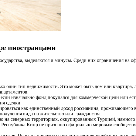
ре иностранцами
осударства, выделяются и минусы. Среди них ограничения на о
ько один тип недвижимости. Это может быть дом или квартира, л
апартаментов.
 если изначально фонд покупался для коммерческой цели или ест
ия сделки.
роваться как единственный доход россиянина, проживающего в 
 получения вида на жительство или гражданства.
ю на северных территориях, оккупированных Турцией, намного 
кая Республика Кипр не признано официально мировым сообществ
высокая. Цены на продукты соответствуют европейским, но выш