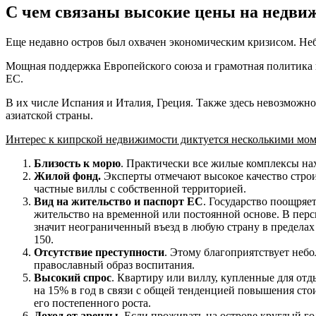
С чем связаны высокие цены на недви
Еще недавно остров был охвачен экономическим кризисом. Неб
Мощная поддержка Европейского союза и грамотная политика вл
ЕС.
В их числе Испания и Италия, Греция. Также здесь невозможно 
азиатской страны.
Интерес к кипрской недвижимости диктуется несколькими мом
Близость к морю
. Практически все жилые комплексы нах
Жилой фонд.
Эксперты отмечают высокое качество строи
частные виллы с собственной территорией.
Вид на жительство и паспорт ЕС
. Государство поощряе
жительство на временной или постоянной основе. В пер
значит неограниченный въезд в любую страну в предела
150.
Отсутствие преступности
. Этому благоприятствует неб
православный образ воспитания.
Высокий спрос
. Квартиру или виллу, купленные для отд
на 15% в год в связи с общей тенденцией повышения ст
его постепенного роста.
Доход от аренды
. Если проживать на острове круглый го