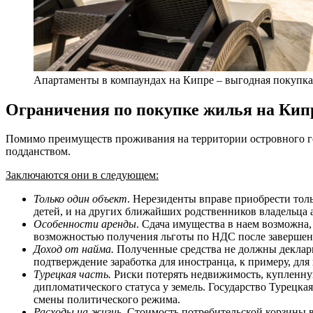
Апартаменты в компаундах на Кипре – выгодная покупка
Ограничения по покупке жилья на Кип
Помимо преимуществ проживания на территории островного г
подданством.
Заключаются они в следующем:
Только один объект
. Нерезиденты вправе приобрести тол
детей, и на других ближайших родственников владельца 
Особенности аренды
. Сдача имущества в наем возможна,
возможностью получения льготы по НДС после завершен
Доход от найма.
Полученные средства не должны деклари
подтверждение заработка для иностранца, к примеру, для
Турецкая часть.
Риски потерять недвижимость, купленну
дипломатического статуса у земель. Государство Турец
смены политического режима.
Расходы на жизнь
. Стоимость потребительской корзины 