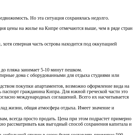
едвижимость. Но эта ситуация сохранялась недолго.
дня цены на жилье на Кипре отмечаются выше, чем в ряде стран
, хотя северная часть острова находится под оккупацией
 до пляжа занимает 5-10 минут пешком.
ртирные дома с оборудованными для отдыха студиями или
редством покупки апартаментов, возможно оформление вида на
 паспорт гражданина Кипра. Для южной греческой части это
согласно международных соглашений. Всего их насчитывается
лад жизни, общая атмосфера отдыха. Имеет значение и
вам, всегда просто продать. Цена при этом подрастет примерно
но рассматривать как выгодный способ сохранения капитала и
ть небольшой студии в сезон будет составлять примерно 500