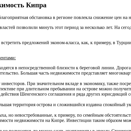
жимость Кипра
лагоприятная обстановка в регионе повлекла снижение цен на н
астей позволили минуть этот период за несколько лет. На сего
встретить предложений эконом-класса, как, к примеру, в Турции
ентами:
одятся в непосредственной близости к береговой линии. Дорога
тельство. Большая часть недвижимости представляет многоква
т инвесторов. При значительном вкладе в экономику, также пос
спективе при длительном пребывании на острове можно получить
х действия Шенгенского соглашения и ряда других юрисдикций 
ольшая территория острова и сложившийся издавна спокойный ук
ыха, но невостребованные, к примеру, по семейным обстоятельст
оимости недвижимости на Кипре. Инвестиции таким образом мож
д не получается, то можно сдать апартаменты в аренду. Стоимос