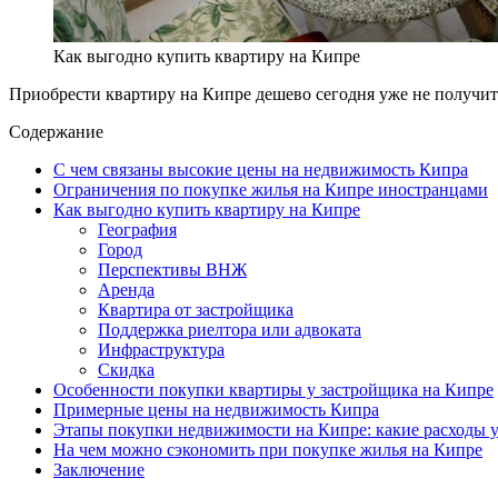
Как выгодно купить квартиру на Кипре
Приобрести квартиру на Кипре дешево сегодня уже не получит
Содержание
С чем связаны высокие цены на недвижимость Кипра
Ограничения по покупке жилья на Кипре иностранцами
Как выгодно купить квартиру на Кипре
География
Город
Перспективы ВНЖ
Аренда
Квартира от застройщика
Поддержка риелтора или адвоката
Инфраструктура
Скидка
Особенности покупки квартиры у застройщика на Кипре
Примерные цены на недвижимость Кипра
Этапы покупки недвижимости на Кипре: какие расходы у
На чем можно сэкономить при покупке жилья на Кипре
Заключение