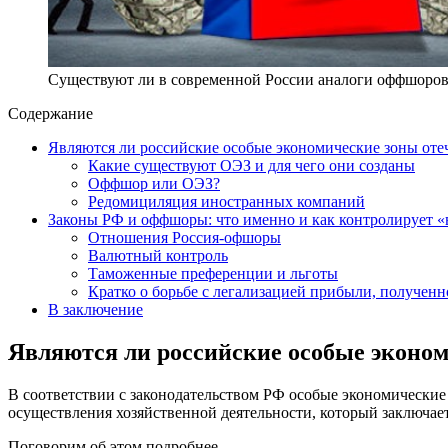
Существуют ли в современной России аналоги оффшоро
Содержание
Являются ли российские особые экономические зоны от
Какие существуют ОЭЗ и для чего они созданы
Оффшор или ОЭЗ?
Редомициляция иностранных компаний
Законы РФ и оффшоры: что именно и как контролирует «
Отношения Россия-офшоры
Валютный контроль
Таможенные преференции и льготы
Кратко о борьбе с легализацией прибыли, получен
В заключение
Являются ли российские особые эконо
В соответствии с законодательством РФ особые экономически
осуществления хозяйственной деятельности, который заключае
Поговорим об этом подробнее.