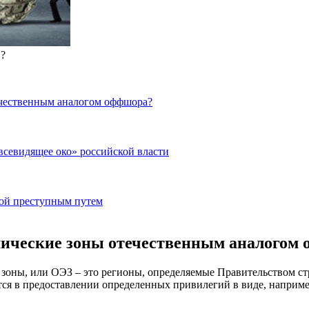
в?
ечественным аналогом оффшора?
всевидящее око» российской власти
ной преступным путем
мические зоны отечественным аналогом
е зоны, или ОЭЗ – это регионы, определяемые Правительством 
тся в предоставлении определенных привилегий в виде, наприм