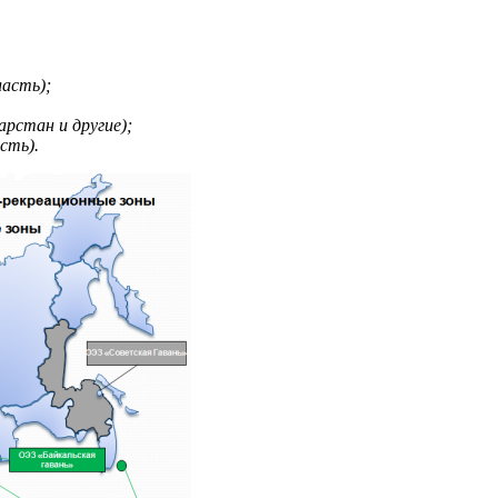
ласть);
рстан и другие);
сть).