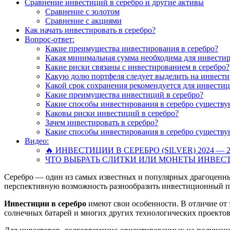
Сравнение инвестиций в серебро и другие активы
Сравнение с золотом
Сравнение с акциями
Как начать инвестировать в серебро?
Вопрос-ответ:
Какие преимущества инвестирования в серебро?
Какая минимальная сумма необходима для инвестир
Какие риски связаны с инвестированием в серебро?
Какую долю портфеля следует выделить на инвести
Какой срок сохранения рекомендуется для инвестиц
Какие преимущества инвестиций в серебро?
Какие способы инвестирования в серебро существу
Каковы риски инвестиций в серебро?
Зачем инвестировать в серебро?
Какие способы инвестирования в серебро существу
Видео:
🔥 ИНВЕСТИЦИИ В СЕРЕБРО (SILVER) 2024 
ЧТО ВЫБРАТЬ СЛИТКИ ИЛИ МОНЕТЫ ИНВЕС
Серебро — один из самых известных и популярных драгоценны
перспективную возможность разнообразить инвестиционный по
Инвестиции в серебро
имеют свои особенности. В отличие от
солнечных батарей и многих других технологических проектов