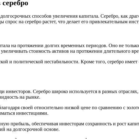
 серебро
долгосрочных способов увеличения капитала. Серебро, как дра
ды спрос на серебро растет, что делает его привлекательным инс
итала на протяжении долгих временных периодов. Оно не тольк
и увеличивать стоимость активов на протяжении длительного вр
еской и политической нестабильности. Кроме того, серебро имее
ди инвесторов. Серебро широко используется в разных отраслях,
видность на рынке.
благодаря своей относительно низкой цене по сравнению с золот
ниматься инвестициями.
ную прибыль, обеспечивая инвесторам сохранность и рост капит
ий на долгосрочной основе.