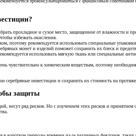
екомендуется проконсультироваться с финансовым советником п
вестиции?
брать прохладное и сухое место, защищенное от влажности и пр
чтобы избежать окисления.
здухом, поэтому рекомендуется использовать специальные упаков
ребряных монет и изделий поможет сохранить их блеск и предот
рекомендуется использовать мягкую ткань или специальные анти
чень чувствительно к химическим веществам, поэтому необходим
ои серебряные инвестиции и сохранить их стоимость на протяже
собы защиты
й, несут ряд рисков. Но с изучением этих рисков и принятием
тва.
ся в короткие периоды времени из-за различных факторов, таких