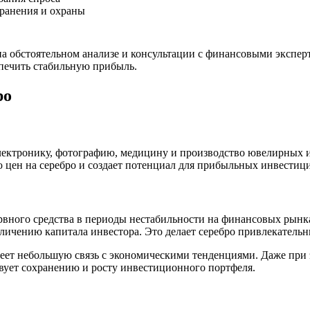
ранения и охраны
а обстоятельном анализе и консультации с финансовыми экспер
печить стабильную прибыль.
ро
ектронику, фотографию, медицину и производство ювелирных изд
ю цен на серебро и создает потенциал для прибыльных инвестиц
зервного средства в периоды нестабильности на финансовых рынк
величению капитала инвестора. Это делает серебро привлекател
имеет небольшую связь с экономическими тенденциями. Даже при
твует сохранению и росту инвестиционного портфеля.