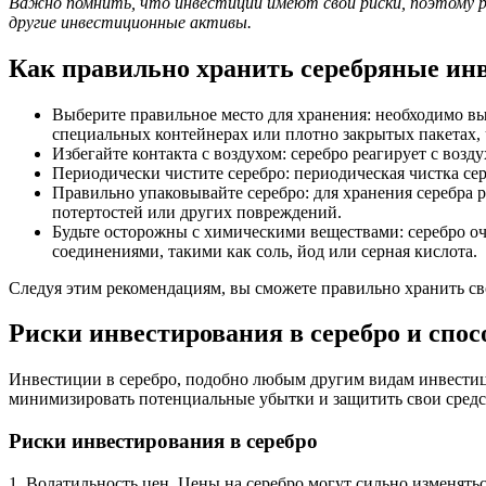
Важно помнить, что инвестиции имеют свои риски, поэтому р
другие инвестиционные активы.
Как правильно хранить серебряные ин
Выберите правильное место для хранения: необходимо вы
специальных контейнерах или плотно закрытых пакетах, 
Избегайте контакта с воздухом: серебро реагирует с во
Периодически чистите серебро: периодическая чистка се
Правильно упаковывайте серебро: для хранения серебра 
потертостей или других повреждений.
Будьте осторожны с химическими веществами: серебро о
соединениями, такими как соль, йод или серная кислота.
Следуя этим рекомендациям, вы сможете правильно хранить св
Риски инвестирования в серебро и спо
Инвестиции в серебро, подобно любым другим видам инвестици
минимизировать потенциальные убытки и защитить свои средс
Риски инвестирования в серебро
1. Волатильность цен. Цены на серебро могут сильно изменять