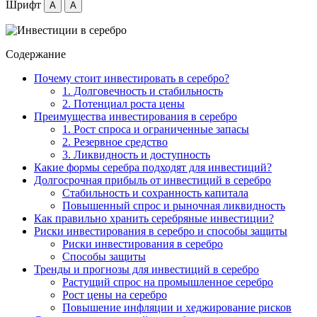
Шрифт
A
A
Содержание
Почему стоит инвестировать в серебро?
1. Долговечность и стабильность
2. Потенциал роста цены
Преимущества инвестирования в серебро
1. Рост спроса и ограниченные запасы
2. Резервное средство
3. Ликвидность и доступность
Какие формы серебра подходят для инвестиций?
Долгосрочная прибыль от инвестиций в серебро
Стабильность и сохранность капитала
Повышенный спрос и рыночная ликвидность
Как правильно хранить серебряные инвестиции?
Риски инвестирования в серебро и способы защиты
Риски инвестирования в серебро
Способы защиты
Тренды и прогнозы для инвестиций в серебро
Растущий спрос на промышленное серебро
Рост цены на серебро
Повышение инфляции и хеджирование рисков