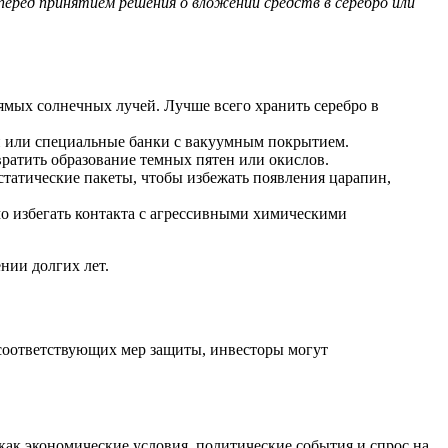
еред принятием решения о вложении средств в серебро или
ямых солнечных лучей. Лучше всего хранить серебро в
ки или специальные банки с вакуумным покрытием.
вратить образование темных пятен или окислов.
статические пакеты, чтобы избежать появления царапин,
о избегать контакта с агрессивными химическими
нии долгих лет.
 соответствующих мер защиты, инвесторы могут
 как экономические условия, политические события и спрос на