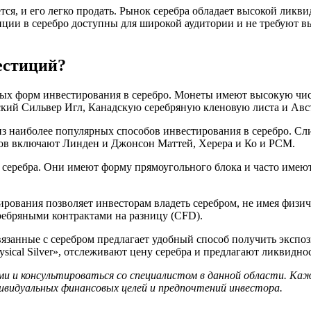
ся, и его легко продать. Рынок серебра обладает высокой ликви
тиции в серебро доступны для широкой аудитории и не требуют в
естиций?
ных форм инвестирования в серебро. Монеты имеют высокую чис
кий Сильвер Игл, Канадскую серебряную кленовую листа и Авс
 наиболее популярных способов инвестирования в серебро. Сли
ков включают Линден и Джонсон Маттей, Херера и Ко и РСМ.
 серебра. Они имеют форму прямоугольного блока и часто имеют
рования позволяет инвесторам владеть серебром, не имея физи
ребряными контрактами на разницу (CFD).
язанные с серебром предлагает удобный способ получить экспо
Physical Silver», отслеживают цену серебра и предлагают ликвидн
ми и консультироваться со специалистом в данной области. Ка
ивидуальных финансовых целей и предпочтений инвестора.