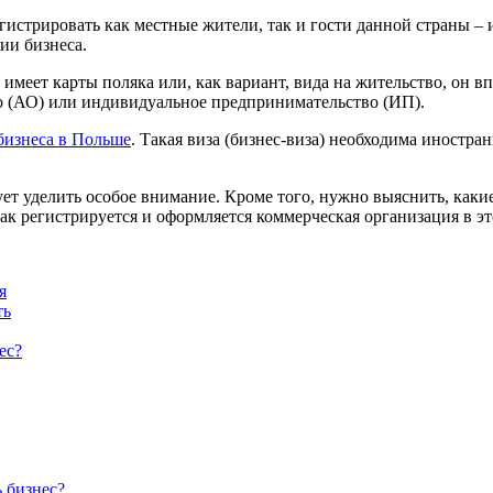
истрировать как местные жители, так и гости данной страны – 
ии бизнеса.
имеет карты поляка или, как вариант, вида на жительство, он в
о (АО) или индивидуальное предпринимательство (ИП).
бизнеса в Польше
. Такая виза (бизнес-виза) необходима иностр
т уделить особое внимание. Кроме того, нужно выяснить, какие
ак регистрируется и оформляется коммерческая организация в эт
я
ть
ес?
 бизнес?