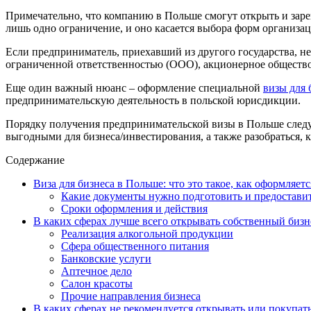
Примечательно, что компанию в Польше смогут открыть и зарег
лишь одно ограничение, и оно касается выбора форм организац
Если предприниматель, приехавший из другого государства, не 
ограниченной ответственностью (ООО), акционерное обществ
Еще один важный нюанс – оформление специальной
визы для 
предпринимательскую деятельность в польской юрисдикции.
Порядку получения предпринимательской визы в Польше следуе
выгодными для бизнеса/инвестирования, а также разобраться, к
Содержание
Виза для бизнеса в Польше: что это такое, как оформляетс
Какие документы нужно подготовить и предостави
Сроки оформления и действия
В каких сферах лучше всего открывать собственный бизн
Реализация алкогольной продукции
Сфера общественного питания
Банковские услуги
Аптечное дело
Салон красоты
Прочие направления бизнеса
В каких сферах не рекомендуется открывать или покупать