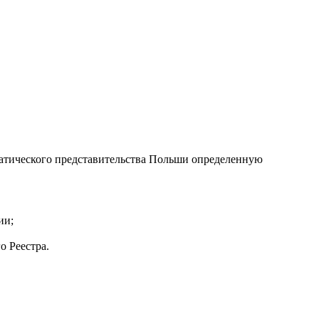
атического представительства Польши определенную
ии;
о Реестра.