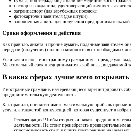
бумага, подтверждающая наличие медицинского страхован
паспорт гражданина, удостоверяющий личность заявителя
загранпаспорт (для зарубежных поездок);
фотокарточки заявителя (две штуки);
заполненная анкета для получения предпринимательской
Сроки оформления и действия
Как правило, анкета и прочие бумаги, поданные заявителем б
передачи (получения) полного комплекта всех необходимых до
Если заявителю – иностранному гражданину – прежде уже выда
Максимальный срок предпринимательской визы, выдаваемой за
В каких сферах лучше всего открывать
Иностранные граждане, намеревающиеся зарегистрировать собс
предпринимательскую деятельность.
Как правило, они хотят иметь максимальную прибыль при мини
услуги, а также той конкуренцией, которая существует в избра
Рекомендация! Чтобы открыть и начать предпринимательс
деятельности. Не стоит пренебрегать предварительным а
спрогнозировать сбыт, изучить конкуренцию на целевых 