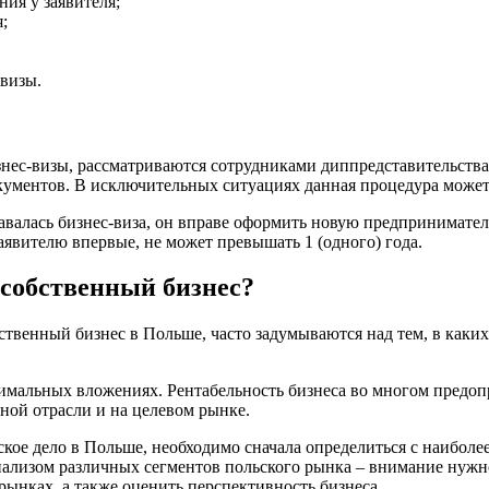
ия у заявителя;
;
 визы.
изнес-визы, рассматриваются сотрудниками диппредставительств
кументов. В исключительных ситуациях данная процедура может 
валась бизнес-виза, он вправе оформить новую предприниматель
явителю впервые, не может превышать 1 (одного) года.
 собственный бизнес?
твенный бизнес в Польше, часто задумываются над тем, в каких
мальных вложениях. Рентабельность бизнеса во многом предопр
нной отрасли и на целевом рынке.
кое дело в Польше, необходимо сначала определиться с наибол
нализом различных сегментов польского рынка – внимание нужно
рынках, а также оценить перспективность бизнеса