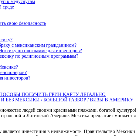
туп к медуслугам
й среде
ить свою безопасность
ксику?
браку с мексиканским гражданином?
Мексику по программе для инвесторов?
ексику по религиозным программам?
Мексике?
пенсионеров?
ля инвесторов?
СПОСОБЫ ПОЛУЧИТЬ ГРИН КАРТУ ЛЕГАЛЬНО
И БЕЗ МЕКСИКИ / БОЛЬШОЙ РАЗБОР / ВИЗЫ В АМЕРИКУ
множество людей своими красивыми пляжами, богатой культурой
тральной и Латинской Америке. Мексика предлагает множество 
является инвестиция в недвижимость. Правительство Мексики п