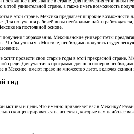
 постоянное пребывание в стране. Для получения этой визы н
ю в этой удивительной стране, а также иметь возможность получ
оты в этой стране. Мексика предлагает широкие возможности дл
. Для получения рабочей визы необходимо найти работодателя, 
Мексике на постоянной основе.
 получения образования. Мексиканские университеты предлага
ы. Чтобы учиться в Мексике, необходимо получить студенческую
азование.
е хотят провести свои старые годы в этой прекрасной стране. 
ой среде. Для участия в программе для пенсионеров необходимо
в Мексике, имеют право на множество льгот, включая скидки н
й гид
вои мотивы и цели. Что именно привлекает вас в Мексику? Разв
льно сконцентрироваться на аспектах, которые вам наиболее ва