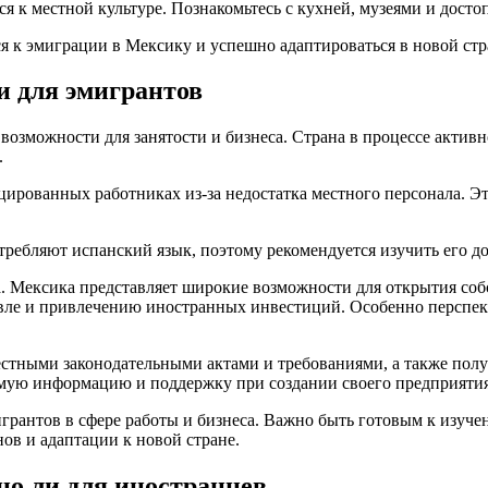
я к местной культуре. Познакомьтесь с кухней, музеями и дост
я к эмиграции в Мексику и успешно адаптироваться в новой стр
и для эмигрантов
озможности для занятости и бизнеса. Страна в процессе активн
.
ированных работниках из-за недостатка местного персонала. Это
требляют испанский язык, поэтому рекомендуется изучить его до
. Мексика представляет широкие возможности для открытия собс
вле и привлечению иностранных инвестиций. Особенно перспект
стными законодательными актами и требованиями, а также получ
имую информацию и поддержку при создании своего предприятия
грантов в сфере работы и бизнеса. Важно быть готовым к изуче
ов и адаптации к новой стране.
но ли для иностранцев