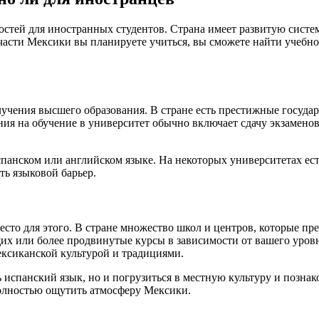
тей для иностранных студентов. Страна имеет развитую систему
 части Мексики вы планируете учиться, вы сможете найти учебно
чения высшего образования. В стране есть престижные государ
я на обучение в университет обычно включает сдачу экзаменов 
испанском или английском языке. На некоторых университетах е
ть языковой барьер.
есто для этого. В стране множество школ и центров, которые п
х или более продвинутые курсы в зависимости от вашего уровн
мексиканской культурой и традициями.
 испанский язык, но и погрузиться в местную культуру и позна
полностью ощутить атмосферу Мексики.