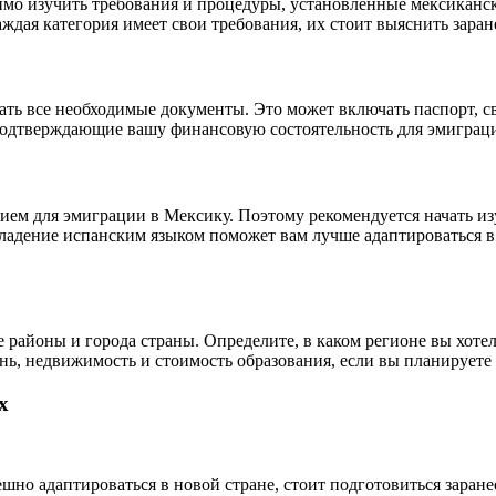
димо изучить требования и процедуры, установленные мексикан
аждая категория имеет свои требования, их стоит выяснить заран
ть все необходимые документы. Это может включать паспорт, св
подтверждающие вашу финансовую состоятельность для эмиграц
ем для эмиграции в Мексику. Поэтому рекомендуется начать изу
Владение испанским языком поможет вам лучше адаптироваться 
районы и города страны. Определите, в каком регионе вы хотел
нь, недвижимость и стоимость образования, если вы планируете 
х
но адаптироваться в новой стране, стоит подготовиться заранее