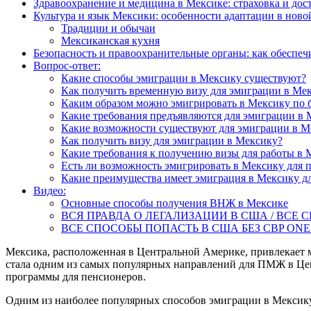
Здравоохранение и медицина в Мексике: страховка и дос
Культура и язык Мексики: особенности адаптации в ново
Традиции и обычаи
Мексиканская кухня
Безопасность и правоохранительные органы: как обеспеч
Вопрос-ответ:
Какие способы эмиграции в Мексику существуют?
Как получить временную визу для эмиграции в Ме
Каким образом можно эмигрировать в Мексику по 
Какие требования предъявляются для эмиграции в 
Какие возможности существуют для эмиграции в М
Как получить визу для эмиграции в Мексику?
Какие требования к получению визы для работы в 
Есть ли возможность эмигрировать в Мексику для 
Какие преимущества имеет эмиграция в Мексику д
Видео:
Основные способы получения ВНЖ в Мексике
ВСЯ ПРАВДА О ЛЕГАЛИЗАЦИИ В США / ВСЕ 
ВСЕ СПОСОБЫ ПОПАСТЬ В США БЕЗ CBP ONE 
Мексика, расположенная в Центральной Америке, привлекает 
стала одним из самых популярных направлений для ПМЖ в Цен
программы для пенсионеров.
Одним из наиболее популярных способов эмиграции в Мексику 