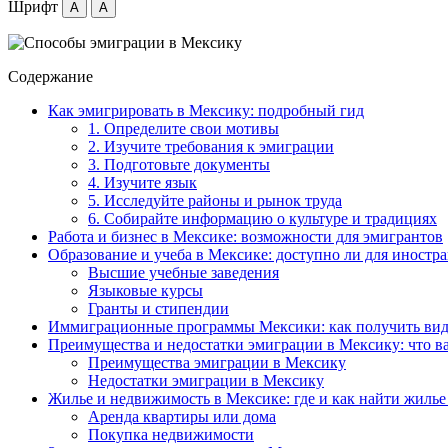
Шрифт
A
A
Содержание
Как эмигрировать в Мексику: подробный гид
1. Определите свои мотивы
2. Изучите требования к эмиграции
3. Подготовьте документы
4. Изучите язык
5. Исследуйте районы и рынок труда
6. Собирайте информацию о культуре и традициях
Работа и бизнес в Мексике: возможности для эмигрантов
Образование и учеба в Мексике: доступно ли для иностр
Высшие учебные заведения
Языковые курсы
Гранты и стипендии
Иммиграционные программы Мексики: как получить вид
Преимущества и недостатки эмиграции в Мексику: что в
Преимущества эмиграции в Мексику
Недостатки эмиграции в Мексику
Жилье и недвижимость в Мексике: где и как найти жилье
Аренда квартиры или дома
Покупка недвижимости