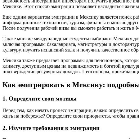
возможность иностранным инвесторам получить временное или
Мексике. Этот способ эмиграции позволяет насладиться жизнь
Еще одним вариантом эмиграции в Мексику является поиск раб
информационные технологии, туризм, финансы и многое другое
После получения рабочей визы вы сможете работать и жить в 
Также многие международные студенты выбирают Мексику для
включая программы бакалавриата, магистратуры и докторантур
культуру, изучить испанский язык и получить качественное обр
Мексика также предлагает программы для пенсионеров, которы
климату, доступным ценам на недвижимость и богатой культурн
подтверждение регулярных доходов. Пенсионеры, проживающие 
Как эмигрировать в Мексику: подробны
1. Определите свои мотивы
Перед тем, как начать процесс эмиграции, важно определить с
жить на побережье? Определите свои приоритеты, чтобы прави
2. Изучите требования к эмиграции