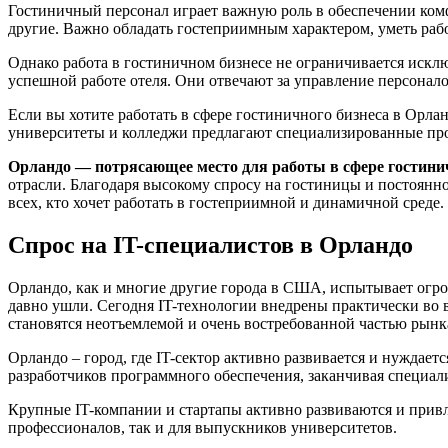
Гостиничный персонал играет важную роль в обеспечении комф
другие. Важно обладать гостеприимным характером, уметь раб
Однако работа в гостиничном бизнесе не ограничивается искл
успешной работе отеля. Они отвечают за управление персонал
Если вы хотите работать в сфере гостиничного бизнеса в Орл
университеты и колледжи предлагают специализированные про
Орландо — потрясающее место для работы в сфере гостинич
отрасли. Благодаря высокому спросу на гостиницы и постоянн
всех, кто хочет работать в гостеприимной и динамичной среде.
Спрос на IT-специалистов в Орландо
Орландо, как и многие другие города в США, испытывает огром
давно ушли. Сегодня IT-технологии внедрены практически во 
становятся неотъемлемой и очень востребованной частью рынка
Орландо – город, где IT-сектор активно развивается и нужда
разработчиков программного обеспечения, заканчивая специа
Крупные IT-компании и стартапы активно развиваются и привле
профессионалов, так и для выпускников университетов.