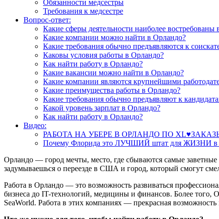
Обязанности медсестры
Требования к медсестре
Вопрос-ответ:
Какие сферы деятельности наиболее востребованы 
Какие компании можно найти в Орландо?
Какие требования обычно предъявляются к соискат
Каковы условия работы в Орландо?
Как найти работу в Орландо?
Какие вакансии можно найти в Орландо?
Какие компании являются крупнейшими работодат
Какие преимущества работы в Орландо?
Какие требования обычно предъявляют к кандидата
Какой уровень зарплат в Орландо?
Как найти работу в Орландо?
Видео:
РАБОТА НА УБЕРЕ В ОРЛАНДО ПО XL♥️ЗАКА
Почему Флорида это ЛУЧШИЙ штат для ЖИЗНИ 
Орландо — город мечты, место, где сбываются самые заветные
задумываешься о переезде в США и город, который смогут смел
Работа в Орландо — это возможность развиваться профессионал
бизнеса до IT-технологий, медицины и финансов. Более того, О
SeaWorld. Работа в этих компаниях — прекрасная возможность 