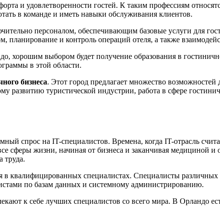
орта и удовлетворенности гостей. К таким профессиям относятс
отать в команде и иметь навыки обслуживания клиентов.
ючительно персоналом, обеспечивающим базовые услуги для гос
ом, планирование и контроль операций отеля, а также взаимоде
андо, хорошим выбором будет получение образования в гостини
граммы в этой области.
ного бизнеса
. Этот город предлагает множество возможностей 
ому развитию туристической индустрии, работа в сфере гостини
ный спрос на IT-специалистов. Времена, когда IT-отрасль счит
все сферы жизни, начиная от бизнеса и заканчивая медициной и
 труда.
ется в квалифицированных специалистах. Специалисты различных
листами по базам данных и системному администрированию.
кают к себе лучших специалистов со всего мира. В Орландо ест