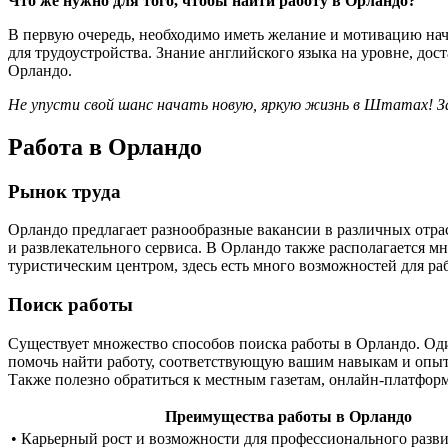
Что же нужно для того, чтобы найти работу в Орландо?
В первую очередь, необходимо иметь желание и мотивацию на
для трудоустройства. Знание английского языка на уровне, до
Орландо.
Не упусти свой шанс начать новую, яркую жизнь в Штатах! За
Работа в Орландо
Рынок труда
Орландо предлагает разнообразные вакансии в различных отрас
и развлекательного сервиса. В Орландо также располагается 
туристическим центром, здесь есть много возможностей для ра
Поиск работы
Существует множество способов поиска работы в Орландо. Оди
помочь найти работу, соответствующую вашим навыкам и опыту
Также полезно обратиться к местным газетам, онлайн-платфор
Преимущества работы в Орландо
• Карьерный рост и возможности для профессионального разв