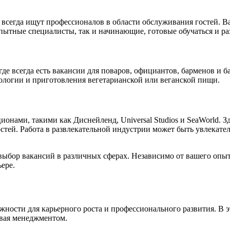
е всегда ищут профессионалов в области обслуживания гостей. 
опытные специалисты, так и начинающие, готовые обучаться и ра
де всегда есть вакансии для поваров, официантов, барменов и ба
ологии и приготовления вегетарианской или веганской пищи.
онами, такими как Диснейленд, Universal Studios и SeaWorld. Зд
стей. Работа в развлекательной индустрии может быть увлекате
бор вакансий в различных сферах. Независимо от вашего опыта 
ере.
жности для карьерного роста и профессионального развития. В 
ивая менеджментом.