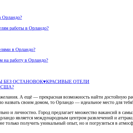
в Орландо?
елям работы в Орландо?
елями в Орландо?
м на работу в Орландо?
ЗЫ БЕЗ ОСТАНОВОК♥️КРАСИВЫЕ ОТЕЛИ
в США?
 желания. А ещё — прекрасная возможность найти достойную раб
о назвать своим домом, то Орландо — идеальное место для тебя
ьно и личностно. Город предлагает множество вакансий в самых
рландо является международным центром развлечений и аттракцион
не только получить уникальный опыт, но и погрузиться в атмос