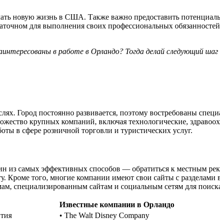
чать новую жизнь в США. Также важно предоставить потенциал
статочном для выполнения своих профессиональных обязанностей
интересованы в работе в Орландо? Тогда делай следующий шаг и
лях. Город постоянно развивается, поэтому востребованы специ
множество крупных компаний, включая технологические, здравоо
боты в сфере розничной торговли и туристических услуг.
н из самых эффективных способов — обратиться к местным рекр
. Кроме того, многие компании имеют свои сайты с разделами 
мам, специализированным сайтам и социальным сетям для поиск
Известные компании в Орландо
ития
• The Walt Disney Company