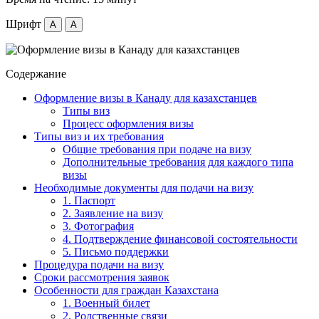
Шрифт
A
A
Содержание
Оформление визы в Канаду для казахстанцев
Типы виз
Процесс оформления визы
Типы виз и их требования
Общие требования при подаче на визу
Дополнительные требования для каждого типа
визы
Необходимые документы для подачи на визу
1. Паспорт
2. Заявление на визу
3. Фотография
4. Подтверждение финансовой состоятельности
5. Письмо поддержки
Процедура подачи на визу
Сроки рассмотрения заявок
Особенности для граждан Казахстана
1. Военный билет
2. Родственные связи