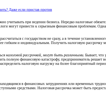
енить? Даже если пристав против
но учитывать при ведении бизнеса. Нередко налоговые обязате
алоги могут привести к серьезным финансовым проблемам. Одна
ассчитаться с государством не сразу, а в течение установленно
лее гибким и индивидуальным. Получить налоговую рассрочку мо
ся налоговой рассрочкой, могут быть различными.
Бывает, что
тить полную финансовую катастрофу, предприниматель решает во
распределить налоговую нагрузку на более благоприятный перио
аходящимся в финансовых затруднениях или временных трудност
оступными средствами. Налоговая рассрочка может быть предост