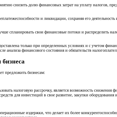
риятию снизить долю финансовых затрат на уплату налогов, пр
 неплатежеспособности и ликвидации, сохраняя его деятельность
учше спланировать свои финансовые потоки и распределить нало
едоставлена только при определенных условиях и с учетом фина
ле анализа финансового состояния и обязательств налогоплате
 бизнеса
жет предложить бизнесам:
зовать налоговую рассрочку, является возможность снижения ф
редств для инвестиций в свое развитие, закупки оборудования и
операционные издержки, что делает их более конкурентоспосо