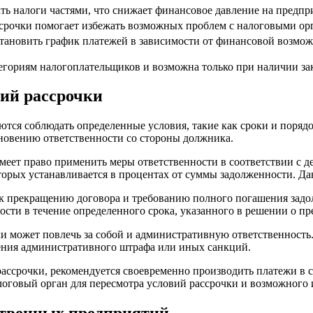
ать налоги частями, что снижает финансовое давление на предпр
срочки помогает избежать возможных проблем с налоговыми ор
тановить график платежей в зависимости от финансовой возмож
атегориям налогоплательщиков и возможна только при наличии з
вий рассрочки
ются соблюдать определенные условия, такие как сроки и поря
кновению ответственности со стороны должника.
меет право применить меры ответственности в соответствии с д
орых устанавливается в процентах от суммы задолженности. Да
к прекращению договора и требованию полного погашения задол
ости в течение определенного срока, указанного в решении о п
может повлечь за собой и административную ответственность. 
ения административного штрафа или иных санкций.
ассрочки, рекомендуется своевременно производить платежи в с
логовый орган для пересмотра условий рассрочки и возможного 