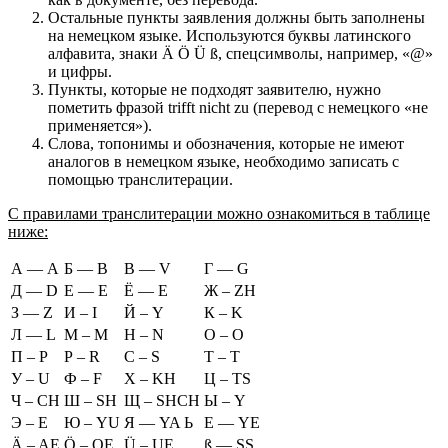
Остальные пункты заявления должны быть заполнены
на немецком языке. Используются буквы латинского
алфавита, знаки Ä Ö Ü ß, спецсимволы, например, «@»
и цифры.
Пункты, которые не подходят заявителю, нужно
пометить фразой trifft nicht zu (перевод с немецкого «не
применяется»).
Слова, топонимы и обозначения, которые не имеют
аналогов в немецком языке, необходимо записать с
помощью транслитерации.
С правилами транслитерации можно ознакомиться в таблице
ниже:
А — A
Б — B
В — V
Г — G
Д — D
Е — E
Ё — E
Ж – ZH
З — Z
И – I
Й – Y
К – K
Л — L
М – M
Н – N
О – O
П – P
Р – R
С – S
Т – T
У – U
Ф – F
Х – KH
Ц – TS
Ч – CH
Ш – SH
Щ – SHCH
Ы – Y
Э – E
Ю – YU
Я — YA Ь
Е — YE
Ä – AE
Ö – OE
Ü – UE
ß — SS