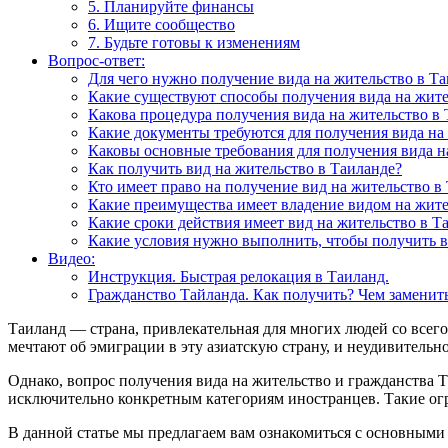
5. Планируйте финансы
6. Ищите сообщество
7. Будьте готовы к изменениям
Вопрос-ответ:
Для чего нужно получение вида на жительство в Т
Какие существуют способы получения вида на жите
Какова процедура получения вида на жительство в 
Какие документы требуются для получения вида на 
Каковы основные требования для получения вида на
Как получить вид на жительство в Таиланде?
Кто имеет право на получение вид на жительство в
Какие преимущества имеет владение видом на жите
Какие сроки действия имеет вид на жительство в Т
Какие условия нужно выполнить, чтобы получить в
Видео:
Инструкция. Быстрая релокация в Таиланд.
Гражданство Тайланда. Как получить? Чем заменит
Таиланд — страна, привлекательная для многих людей со всего
мечтают об эмиграции в эту азиатскую страну, и неудивительно
Однако, вопрос получения вида на жительство и гражданства Т
исключительно конкретным категориям иностранцев. Такие огр
В данной статье мы предлагаем вам ознакомиться с основными