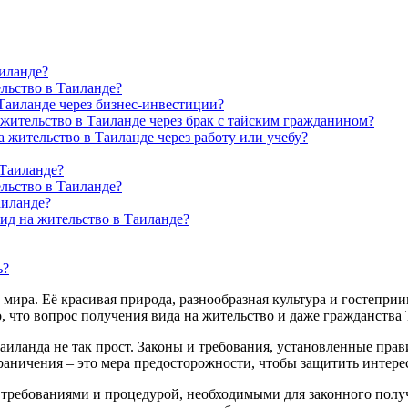
аиланде?
льство в Таиланде?
Таиланде через бизнес-инвестиции?
жительство в Таиланде через брак с тайским гражданином?
 жительство в Таиланде через работу или учебу?
 Таиланде?
льство в Таиланде?
аиланде?
ид на жительство в Таиланде?
ь?
 мира. Её красивая природа, разнообразная культура и гостепр
, что вопрос получения вида на жительство и даже гражданства 
аиланда не так прост. Законы и требования, установленные пра
аничения – это мера предосторожности, чтобы защитить интерес
 требованиями и процедурой, необходимыми для законного полу