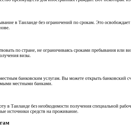
бывание в Таиланде без ограничений по срокам. Это освобождае
нове.
твовать по стране, не ограничиваясь сроками пребывания или в
олучения визы.
 местным банковским услугам. Вы можете открыть банковский сч
емыми местными банками.
оту в Таиланде без необходимости получения специальной рабоч
ьные источники средств на проживание.
угам