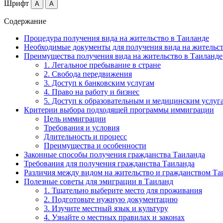
Шрифт
A
A
Содержание
Процедура получения вида на жительство в Таиланде
Необходимые документы для получения вида на жительс
Преимущества получения вида на жительство в Таиланде
1. Легальное пребывание в стране
2. Свобода передвижения
3. Доступ к банковским услугам
4. Право на работу и бизнес
5. Доступ к образовательным и медицинским услуг
Критерии выбора подходящей программы иммиграции
Цель иммиграции
Требования и условия
Длительность и процесс
Преимущества и особенности
Законные способы получения гражданства Таиланда
Требования для получения гражданства Таиланда
Различия между видом на жительство и гражданством Та
Полезные советы для эмиграции в Таиланд
1. Тщательно выберите место для проживания
2. Подготовьте нужную документацию
3. Изучите местный язык и культуру
4. Узнайте о местных правилах и законах