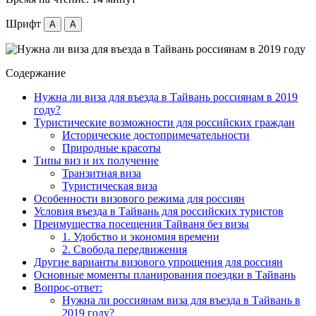
Шрифт
A
A
Содержание
Нужна ли виза для въезда в Тайвань россиянам в 2019
году?
Туристические возможности для российских граждан
Исторические достопримечательности
Природные красоты
Типы виз и их получение
Транзитная виза
Туристическая виза
Особенности визового режима для россиян
Условия въезда в Тайвань для российских туристов
Преимущества посещения Тайваня без визы
1. Удобство и экономия времени
2. Свобода передвижения
Другие варианты визового упрощения для россиян
Основные моменты планирования поездки в Тайвань
Вопрос-ответ:
Нужна ли россиянам виза для въезда в Тайвань в
2019 году?