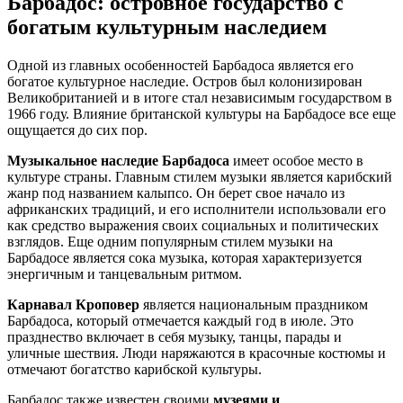
Барбадос: островное государство с
богатым культурным наследием
Одной из главных особенностей Барбадоса является его
богатое культурное наследие. Остров был колонизирован
Великобританией и в итоге стал независимым государством в
1966 году. Влияние британской культуры на Барбадосе все еще
ощущается до сих пор.
Музыкальное наследие Барбадоса
имеет особое место в
культуре страны. Главным стилем музыки является карибский
жанр под названием калыпсо. Он берет свое начало из
африканских традиций, и его исполнители использовали его
как средство выражения своих социальных и политических
взглядов. Еще одним популярным стилем музыки на
Барбадосе является сока музыка, которая характеризуется
энергичным и танцевальным ритмом.
Карнавал Кроповер
является национальным праздником
Барбадоса, который отмечается каждый год в июле. Это
празднество включает в себя музыку, танцы, парады и
уличные шествия. Люди наряжаются в красочные костюмы и
отмечают богатство карибской культуры.
Барбадос также известен своими
музеями и