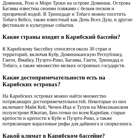
Доминик, Розо и Морн Троки на острове Доминик. Острова
Багамы известны своими пляжами с белым песком и
прозрачной водой. В Тринидаде и Тобаго можно посетить
Тобаго Кейсо, также известный как День Всех Душ, и другие
фестивали и культурные события.
Какие страны входят в Карибский бассейн?
К Карибскому бассейну относятся около 30 стран и
территорий, включая Кубу, Доминиканскую Республику,
Гаити, Ямайку, Пуэрто-Рико, Багамы, Гаити, Тринидад и
Тобаго, а также множество мелких островных государств.
Какие достопримечательности есть на
Карибских островах?
На Карибских островах можно найти множество
потрясающих достопримечательностей. Некоторые из них
включают Майя Кей, Чичен-Ица и Тулум на Мексиканском
полуострове Юкатан, Био-точки по всем Карибам, старые
крепости и крепости в Кубе и Пуэрто-Рико, а также
потрясающие коралловые рифы для дайвинга и сноркелинга.
Какой климат в Карибском бассейне?