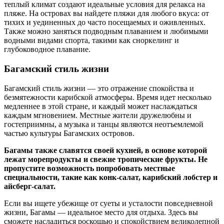
теплый климат создают идеальные условия для релакса на
пляже. На островах вы найдете пляжи для любого вкуса: от
тихих и уединенных до часто посещаемых и оживленных.
Также можно заняться подводным плаванием и любимыми
водными видами спорта, такими как сноркелинг и
глубоководное плавание.
Багамский стиль жизни
Багамский стиль жизни — это отражение спокойства и
безмятежности карибской атмосферы. Время идет несколько
медленнее в этой стране, и каждый может наслаждаться
каждым мгновением. Местные жители дружелюбны и
гостеприимны, а музыка и танцы являются неотъемлемой
частью культуры Багамских островов.
Багамы также славятся своей кухней, в основе которой
лежат морепродукты и свежие тропические фрукты. Не
пропустите возможность попробовать местные
специальности, такие как конк-салат, карибский лобстер и
айсберг-салат.
Если вы ищете убежище от суеты и усталости повседневной
жизни, Багамы — идеальное место для отдыха. Здесь вы
сможете насладиться роскошью и спокойствием великолепной