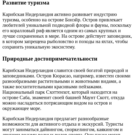
Развитие туризма
Карибская Нидерландия активно развивает индустрию
туризма, особенно на острове Бонэйр. Остров привлекает
любителей уникальной подводной флоры и фауны, поскольку
его коралловый риф является одним из самых крупных и
лучше сохраненных в мире. На острове действует заповедник,
в котором запрещена рыболовство и походы на яхтах, чтобы
сохранить уникальную экосистему.
Природные достопримечательности
Карибская Нидерландия славится своей богатой природой и
заповедниками. Остров Кюрасао, например, известен своими
разнообразными растительными и животными видами, а
также восхитительными красивыми пейзажами.
Национальный парк Схоттенхот, который находится на
острове Саба, знаменит своей башней Маунт Скотт, откуда
можно насладиться потрясающим видом на остров и
окружающее море.
Карибская Нидерландия предлагает разнообразные
возможности для активного отдыха и экскурсий. Туристы
могут заниматься дайвингом, сноркелингом, каякингом и
другими видами водных видов спорта. Они также могут