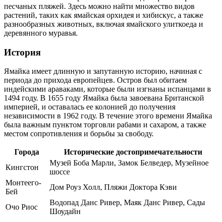
песчаных пляжей. Здесь можно найти множество видов
растений, таких как ямайская орхидея и хибискус, а также
разнообразных животных, включая ямайского улиткоеда и
деревянного муравья.
История
Ямайка имеет длинную и запутанную историю, начиная с
периода до прихода европейцев. Остров был обитаем
индейскими араваками, которые были изгнаны испанцами в
1494 году. В 1655 году Ямайка была завоевана Британской
империей, и оставалась ее колонией до получения
независимости в 1962 году. В течение этого времени Ямайка
была важным пунктом торговли рабами и сахаром, а также
местом сопротивления и борьбы за свободу.
Города
Исторические достопримечательности
Музей Боба Марли, Замок Белведер, Музейное
Кингстон
шоссе
Монтеего-
Дом Роуз Холл, Пляжи Доктора Кэви
Бей
Водопад Данс Ривер, Маяк Данс Ривер, Сады
Очо Риос
Шоудайн