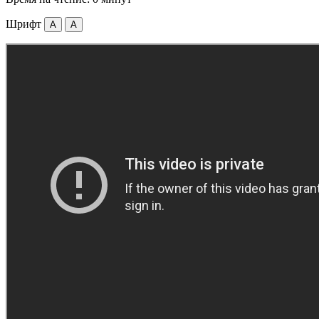
Шрифт
A
A