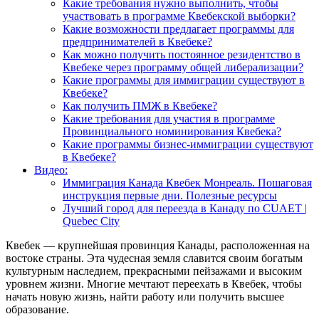
Какие требования нужно выполнить, чтобы
участвовать в программе Квебекской выборки?
Какие возможности предлагает программы для
предпринимателей в Квебеке?
Как можно получить постоянное резидентство в
Квебеке через программу общей либерализации?
Какие программы для иммиграции существуют в
Квебеке?
Как получить ПМЖ в Квебеке?
Какие требования для участия в программе
Провинциального номинирования Квебека?
Какие программы бизнес-иммиграции существуют
в Квебеке?
Видео:
Иммиграция Канада Квебек Монреаль. Пошаговая
инструкция первые дни. Полезные ресурсы
Лучший город для переезда в Канаду по CUAET |
Quebec City
Квебек — крупнейшая провинция Канады, расположенная на
востоке страны. Эта чудесная земля славится своим богатым
культурным наследием, прекрасными пейзажами и высоким
уровнем жизни. Многие мечтают переехать в Квебек, чтобы
начать новую жизнь, найти работу или получить высшее
образование.