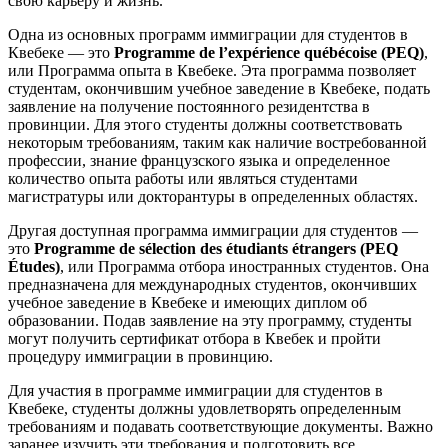
свою карьеру и жизнь.
Одна из основных программ иммиграции для студентов в
Квебеке — это
Programme de l’expérience québécoise (PEQ)
,
или Программа опыта в Квебеке. Эта программа позволяет
студентам, окончившим учебное заведение в Квебеке, подать
заявление на получение постоянного резидентства в
провинции. Для этого студенты должны соответствовать
некоторым требованиям, таким как наличие востребованной
профессии, знание французского языка и определенное
количество опыта работы или являться студентами
магистратуры или докторантуры в определенных областях.
Другая доступная программа иммиграции для студентов —
это
Programme de sélection des étudiants étrangers (PEQ
Études)
, или Программа отбора иностранных студентов. Она
предназначена для международных студентов, окончивших
учебное заведение в Квебеке и имеющих диплом об
образовании. Подав заявление на эту программу, студенты
могут получить сертификат отбора в Квебек и пройти
процедуру иммиграции в провинцию.
Для участия в программе иммиграции для студентов в
Квебеке, студенты должны удовлетворять определенным
требованиям и подавать соответствующие документы. Важно
заранее изучить эти требования и подготовить все