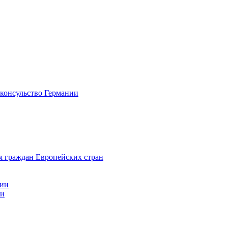
 консульство Германии
я граждан Европейских стран
нии
ии