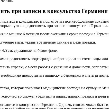
 честно.
ить при записи в консульство Германии
аписаться в консульство и подготовить все необходимые докуме
которые нужно предоставить при записи в консульство Германии.
ия не меньше 6 месяцев после окончания срока поездки в Герма
лучение визы, указав все личные данные и цель поездки.
×4,5 см, сделанные на белом фоне.
димо предоставить подтверждение бронирования гостиницы или 
авить справку с места работы с указанием должности, зарплаты 
необходимо предоставить выписку с банковского счета за посл
тевка, которая покрывает медицинские расходы на сумму не мене
, консульство сможет убедиться в ваших планах поездки и цели в
и записи в консульство Германии. Однако, список может быть и
ьному веб-сайту консульства Германии или консулу для получен