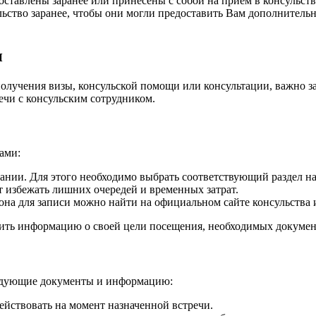
тавлены заранее или принесены с собой на прием в консульство
ульство заранее, чтобы они могли предоставить Вам дополнител
и
получения визы, консульской помощи или консультации, важно за
ечи с консульским сотрудником.
ами:
ании. Для этого необходимо выбрать соответствующий раздел на 
т избежать лишних очередей и временных затрат.
ефона для записи можно найти на официальном сайте консульст
вить информацию о своей цели посещения, необходимых докумен
ледующие документы и информацию:
ействовать на момент назначенной встречи.