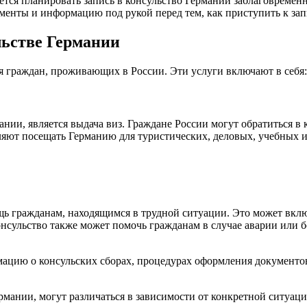
уется планировать запись в консульство Германии заблаговреме
ументы и информацию под рукой перед тем, как приступить к зап
льстве Германии
я граждан, проживающих в России. Эти услуги включают в себя:
нии, является выдача виз. Граждане России могут обратиться в
яют посещать Германию для туристических, деловых, учебных и
ь гражданам, находящимся в трудной ситуации. Это может включ
нсульство также может помочь гражданам в случае аварии или 
мацию о консульских сборах, процедурах оформления документо
рмании, могут различаться в зависимости от конкретной ситуац