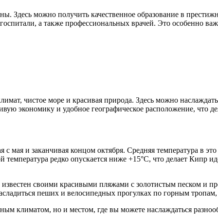
ны. Здесь можно получить качественное образование в престиж
оспитали, а также профессиональных врачей. Это особенно важ
климат, чистое море и красивая природа. Здесь можно наслажда
ивую экономику и удобное географическое расположение, что де
я с мая и заканчивая концом октября. Средняя температура в это 
й температура редко опускается ниже +15°C, что делает Кипр и
в известен своими красивыми пляжами с золотистым песком и п
сладиться пеших и велосипедных прогулках по горным тропам, 
сным климатом, но и местом, где вы можете наслаждаться разно