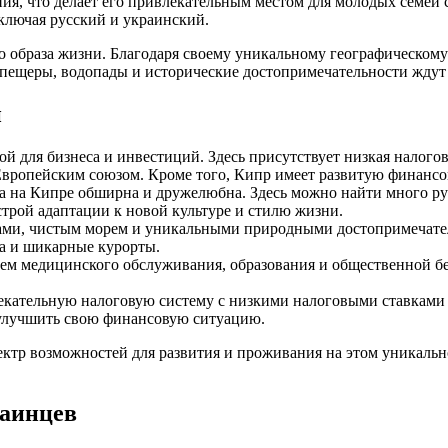
ния, что делает его привлекательным местом для молодых семей
включая русский и украинский.
о образа жизни. Благодаря своему уникальному географическом
пещеры, водопады и исторические достопримечательности ждут т
и
й для бизнеса и инвестиций. Здесь присутствует низкая налогов
Европейским союзом. Кроме того, Кипр имеет развитую финансо
а на Кипре обширна и дружелюбна. Здесь можно найти много ру
трой адаптации к новой культуре и стилю жизни.
и, чистым морем и уникальными природными достопримечательн
та и шикарные курорты.
м медицинского обслуживания, образования и общественной бе
кательную налоговую систему с низкими налоговыми ставками н
т улучшить свою финансовую ситуацию.
ектр возможностей для развития и проживания на этом уникал
раинцев