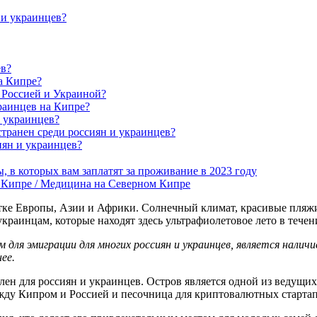
 и украинцев?
ев?
а Кипре?
 Россией и Украиной?
раинцев на Кипре?
 украинцев?
странен среди россиян и украинцев?
иян и украинцев?
, в которых вам заплатят за проживание в 2023 году
 Кипре / Медицина на Северном Кипре
естке Европы, Азии и Африки. Солнечный климат, красивые пляж
краинцам, которые находят здесь ультрафиолетовое лето в течен
м для эмиграции для многих россиян и украинцев, является нал
ее.
лен для россиян и украинцев. Остров является одной из ведущи
ду Кипром и Россией и песочница для криптовалютных стартапо