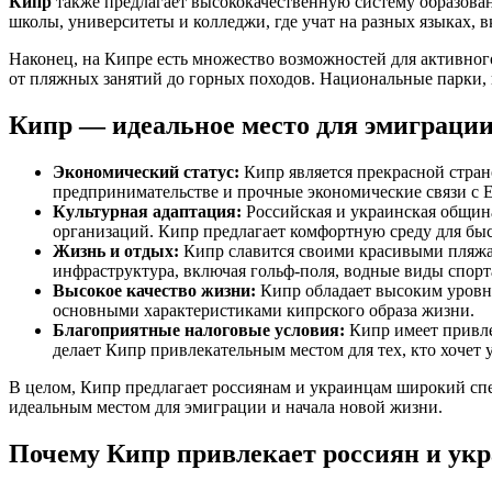
Кипр
также предлагает высококачественную систему образова
школы, университеты и колледжи, где учат на разных языках, 
Наконец, на Кипре есть множество возможностей для активног
от пляжных занятий до горных походов. Национальные парки, 
Кипр — идеальное место для эмиграци
Экономический статус:
Кипр является прекрасной страно
предпринимательстве и прочные экономические связи с 
Культурная адаптация:
Российская и украинская общин
организаций. Кипр предлагает комфортную среду для быс
Жизнь и отдых:
Кипр славится своими красивыми пляжам
инфраструктура, включая гольф-поля, водные виды спор
Высокое качество жизни:
Кипр обладает высоким уровне
основными характеристиками кипрского образа жизни.
Благоприятные налоговые условия:
Кипр имеет привле
делает Кипр привлекательным местом для тех, кто хоче
В целом, Кипр предлагает россиянам и украинцам широкий сп
идеальным местом для эмиграции и начала новой жизни.
Почему Кипр привлекает россиян и ук