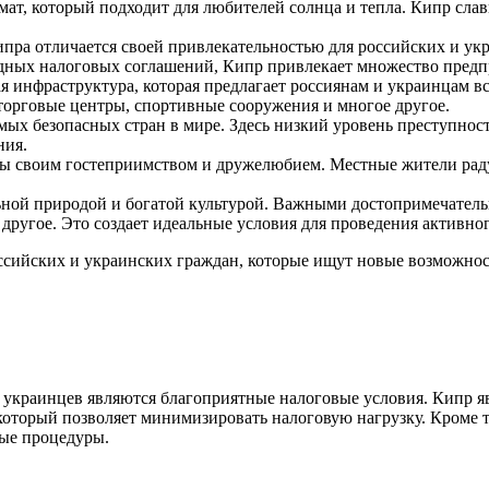
ат, который подходит для любителей солнца и тепла. Кипр сла
.
пра отличается своей привлекательностью для российских и ук
ных налоговых соглашений, Кипр привлекает множество предпр
я инфраструктура, которая предлагает россиянам и украинцам вс
торговые центры, спортивные сооружения и многое другое.
амых безопасных стран в мире. Здесь низкий уровень преступност
ния.
ны своим гостеприимством и дружелюбием. Местные жители рад
льной природой и богатой культурой. Важными достопримечател
другое. Это создает идеальные условия для проведения активно
ссийских и украинских граждан, которые ищут новые возможнос
 украинцев являются благоприятные налоговые условия. Кипр я
который позволяет минимизировать налоговую нагрузку. Кроме 
вые процедуры.