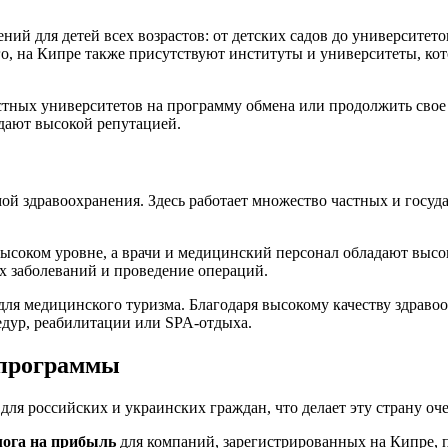
ий для детей всех возрастов: от детских садов до университе
о, на Кипре также присутствуют институты и университеты, ко
тных университетов на программу обмена или продолжить свое 
дают высокой репутацией.
мой здравоохранения. Здесь работает множество частных и госу
высоком уровне, а врачи и медицинский персонал обладают выс
х заболеваний и проведение операций.
для медицинского туризма. Благодаря высокому качеству здраво
дур, реабилитации или SPA-отдыха.
 программы
для российских и украинских граждан, что делает эту страну о
лога на прибыль
для компаний, зарегистрированных на Кипре, п