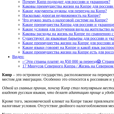
Почему Кипр подходит для россиян и украинцев?
Каковы преимущества жизни на Кипре для россиян
Какие документы нужны для переезда на Кипр?
Насколько дорогая недвижимость на Кипре?
Что нужно знать о налоговой системе на Кипре?
Какие преимущества Кипра для россиян и украинц
Какие условия для получения вида на жительство н
Каковы расходы на жизнь на Кипре по сравнению с
Существуют ли языковые барьеры для россиян и ук
Какие преимущества жизни на Кипре для россиян и
Какие языки говорят на Кипре и какой язык распро
Какие преимущества жизни на Кипре есть для росс
Видео:
✅Эти страны платят до $50 000 за переезд😱 Страны
17 Минусов Северного Кипра / Жизнь на Северном
Кипр
– это островное государство, расположенное на перекр
местом для эмиграции. Особенно это относится к россиянам и у
Одной из главных причин, почему Кипр стал популярным место
владеют русским языком, что делает адаптацию проще и удобн
Кроме того, экономический климат на Кипре также привлекате
налоговые условия. Отсутствие двойного налогообложения меж