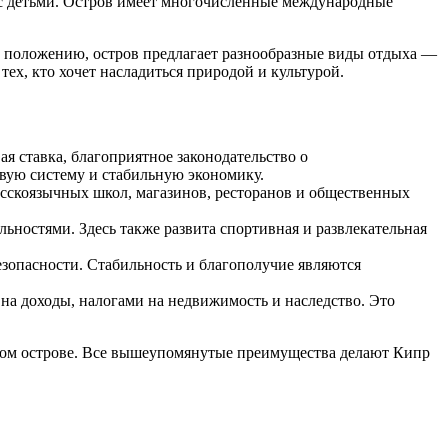
 с детьми. Остров имеет многочисленные международные
у положению, остров предлагает разнообразные виды отдыха —
ех, кто хочет насладиться природой и культурой.
ая ставка, благоприятное законодательство о
вую систему и стабильную экономику.
сскоязычных школ, магазинов, ресторанов и общественных
остями. Здесь также развита спортивная и развлекательная
зопасности. Стабильность и благополучие являются
а доходы, налогами на недвижимость и наследство. Это
ьном острове. Все вышеупомянутые преимущества делают Кипр