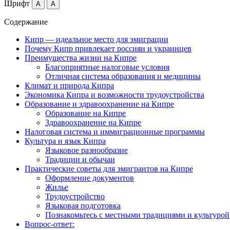
Шрифт
A
A
Содержание
Кипр — идеальное место для эмиграции
Почему Кипр привлекает россиян и украинцев
Преимущества жизни на Кипре
Благоприятные налоговые условия
Отличная система образования и медицины
Климат и природа Кипра
Экономика Кипра и возможности трудоустройства
Образование и здравоохранение на Кипре
Образование на Кипре
Здравоохранение на Кипре
Налоговая система и иммиграционные программы
Культура и язык Кипра
Языковое разнообразие
Традиции и обычаи
Практические советы для эмигрантов на Кипре
Оформление документов
Жилье
Трудоустройство
Языковая подготовка
Познакомьтесь с местными традициями и культурой
Вопрос-ответ: