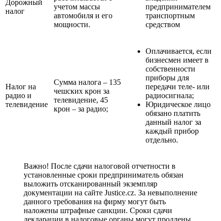
Дорожный
учетом массы
предпринимателем
налог
автомобиля и его
транспортным
мощности.
средством
Оплачивается, если
бизнесмен имеет в
собственности
приборы для
Сумма налога – 135
Налог на
передачи теле- или
чешских крон за
радио и
радиосигнала;
телевидение, 45
телевидение
Юридическое лицо
крон – за радио;
обязано платить
данный налог за
каждый прибор
отдельно.
Важно! После сдачи налоговой отчетности в
установленные сроки предприниматель обязан
выложить отсканированный экземпляр
документации на сайте Justice.cz. За невыполнение
данного требования на фирму могут быть
наложены штрафные санкции. Сроки сдачи
декларации в налоговые органы могут продлены