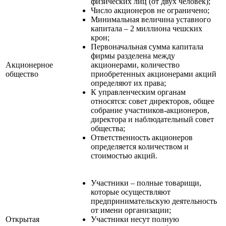
физических лиц (от двух человек);
Число акционеров не ограничено;
Минимальная величина уставного
капитала – 2 миллиона чешских
крон;
Первоначальная сумма капитала
фирмы разделена между
Акционерное
акционерами, количество
общество
приобретенных акционерами акций
определяют их права;
К управленческим органам
относятся: совет директоров, общее
собрание участников-акционеров,
директора и наблюдательный совет
общества;
Ответственность акционеров
определяется количеством и
стоимостью акций.
Участники – полные товарищи,
которые осуществляют
предпринимательскую деятельность
от имени организации;
Открытая
Участники несут полную