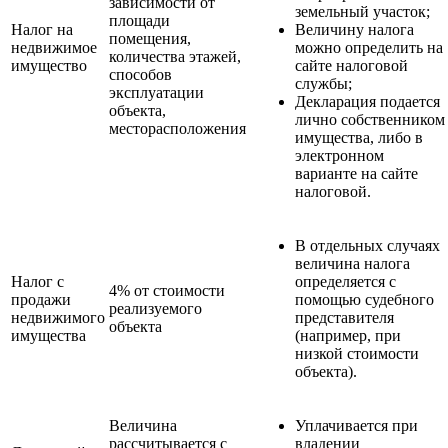
зависимости от
земельный участок;
площади
Налог на
Величину налога
помещения,
недвижимое
можно определить на
количества этажей,
имущество
сайте налоговой
способов
службы;
эксплуатации
Декларация подается
объекта,
лично собственником
месторасположения
имущества, либо в
электронном
варианте на сайте
налоговой.
В отдельных случаях
величина налога
Налог с
определяется с
4% от стоимости
продажи
помощью судебного
реализуемого
недвижимого
представителя
объекта
имущества
(например, при
низкой стоимости
объекта).
Величина
Уплачивается при
рассчитывается с
владении